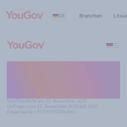
DE
Branchen
Lösu
Würden Sie eine allgemeine
Impfpflicht gegen das
Coronavirus befürworten
oder ablehnen?
Veröffentlicht am 23. November 2021
Umfrage vom 23. November 2021 auf 2592
Erwachsene / IN DEUTSCHLAND