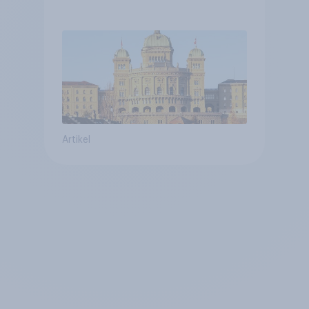
verstetigt sich, Chancen für
Annahme des
Zivildienstgesetz sinken
Artikel