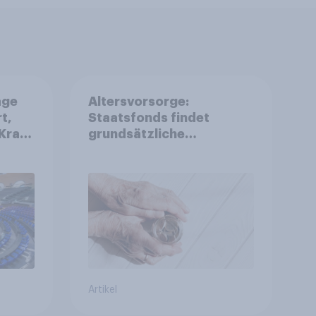
age
Altersvorsorge:
t,
Staatsfonds findet
Kraft
grundsätzliche
is
Zustimmung - Vertrauen,
r
Kosten und Sicherheit
entscheiden über die
Akzeptanz
Artikel