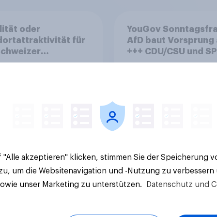
lität oder
YouGov Sonntagsfra
ortattraktivität für
AfD baut Vorsprung
Schweizer
+++ CDU/CSU und SPD
zplatz? Wo die
historisch niedrig +
kerung in der
Bürgerinnen und Bür
te um die
wünschen sich Fußba
ierung von
WM ohne Politik
sbanken steht
 "Alle akzeptieren" klicken, stimmen Sie der Speicherung 
Artikel
 zu, um die Websitenavigation und -Nutzung zu verbessern
sowie unser Marketing zu unterstützen.
Datenschutz und C