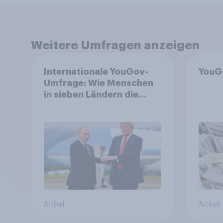
Weitere Umfragen anzeigen
Internationale YouGov-
YouG
Umfrage: Wie Menschen
in sieben Ländern die
Rolle der USA, globale
Machtverschiebungen,
Bedrohungen und
Bündnisse bewerten
Artikel
Artikel