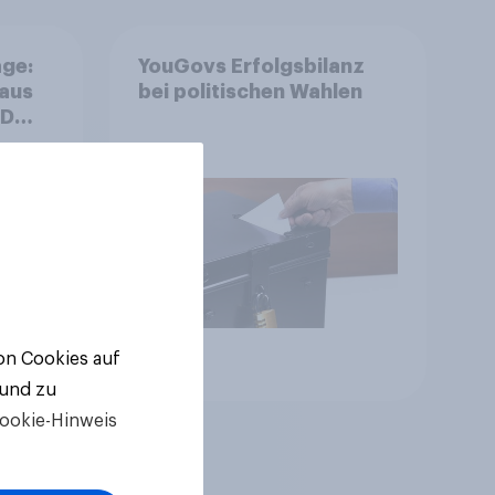
ge:
YouGovs Erfolgsbilanz
 aus
bei politischen Wahlen
++
ger
ll-
von Cookies auf
Artikel
 und zu
ookie-Hinweis