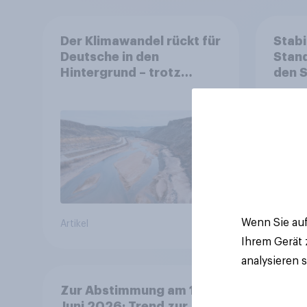
Der Klimawandel rückt für
Stabi
Deutsche in den
Stand
Hintergrund – trotz
den 
stabiler Überzeugung
Finan
Bevöl
Debat
Regul
Gros
Wenn Sie auf
Artikel
Artikel
Ihrem Gerät
analysieren 
Zur Abstimmung am 14.
Juni 2026: Trend zur