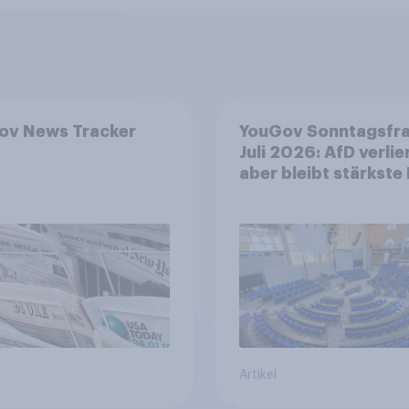
ov News Tracker
YouGov Sonntagsfr
Juli 2026: AfD verlier
aber bleibt stärkste 
+++ Großes Bedürfn
nach Reformen in de
Bevölkerung
Artikel