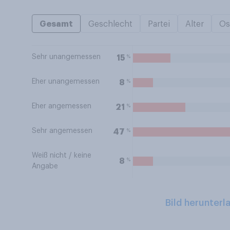
Gesamt
Geschlecht
Partei
Alter
Os
Sehr unangemessen
%
15
Eher unangemessen
%
8
Eher angemessen
%
21
Sehr angemessen
%
47
Weiß nicht / keine
%
8
Angabe
Bild herunterl