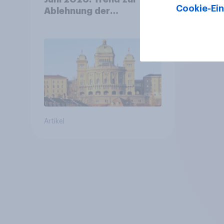
Cookie-Ein
Ablehnung der
Bevölkerungsobergrenze
verstetigt sich, Chancen
für Annahme des
Zivildienstgesetz sinken
Artikel