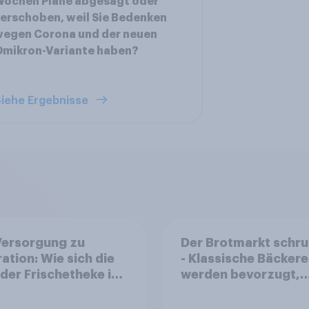
Wochen Pläne abgesagt oder
erschoben, weil Sie Bedenken
wegen Corona und der neuen
Omikron-Variante haben?
iehe Ergebnisse
Versorgung zu
Der Brotmarkt schr
ration: Wie sich die
- Klassische Bäckere
 der Frischetheke im
werden bevorzugt,
smitteleinzelhandel
gekauft wird denno
elt
häufiger bei SB-