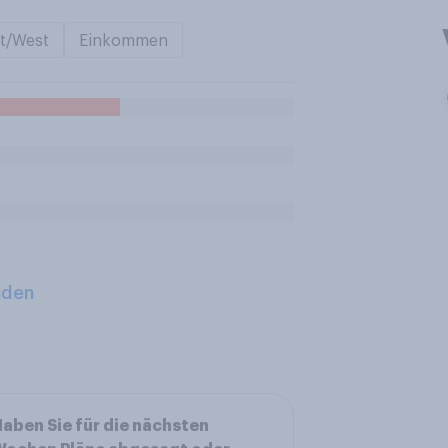
t/West
Einkommen
aden
aben Sie für die nächsten