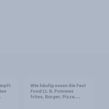
umpft
Wie häufig essen Sie Fast
ien
Food (z. B. Pommes
frites, Burger, Pizza,
ch
Hotdogs, Chicken
Nuggets oder Döner)?