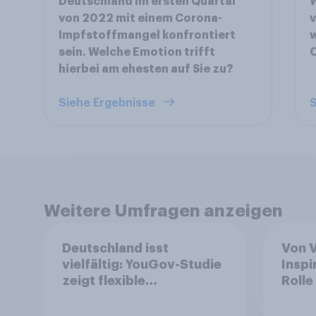
Deutschland im ersten Quartal
von 2022 mit einem Corona-
v
Impfstoffmangel konfrontiert
sein. Welche Emotion trifft
hierbei am ehesten auf Sie zu?
Siehe Ergebnisse
S
Weitere Umfragen anzeigen
Deutschland isst
Von 
vielfältig: YouGov-Studie
Inspi
zeigt flexible
Rolle
Ernährungstrends statt
Leben
starrer Diäten
wand