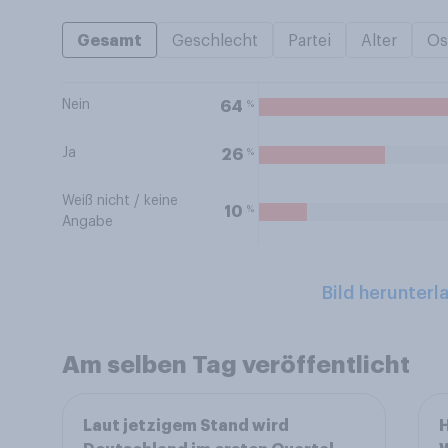
Gesamt
Geschlecht
Partei
Alter
Os
Nein
%
64
Ja
%
26
Weiß nicht / keine
%
10
Angabe
Bild herunterl
Am selben Tag veröffentlicht
Laut jetzigem Stand wird
H