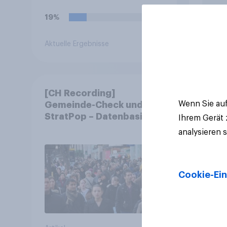
19%
Aktuelle Ergebnisse
Artikel
[CH Recording]
Wenn Sie auf
Gemeinde-Check und
StratPop – Datenbasierte
Ihrem Gerät
Strategien für
analysieren 
Gemeinden
Cookie-Ein