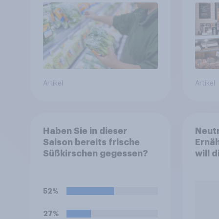
Artikel
Artikel
Haben Sie in dieser
Neutr
Saison bereits frische
Ernäh
Süßkirschen gegessen?
will 
abst
52%
27%