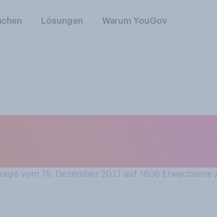
nchen
Lösungen
Warum YouGov
dest hin und wiede
ondue?
age vom 15. Dezember 2021 auf 1806
Erwachsene