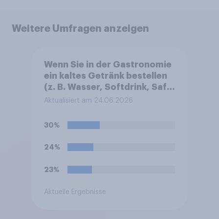
Weitere Umfragen anzeigen
Wenn Sie in der Gastronomie
ein kaltes Getränk bestellen
(z. B. Wasser, Softdrink, Saft,
Longdrink): Wie bevorzugen
Aktualisiert am 24.06.2026
Sie es normalerweise?
30%
24%
23%
Aktuelle Ergebnisse