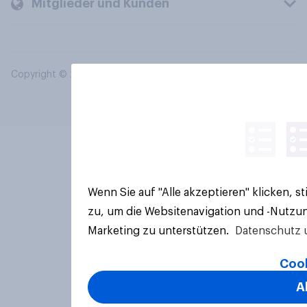
Mitglieder und Kunden
Copyright © 2026 YouGov PLC. Alle Rechte vorbehalten.
Wenn Sie auf "Alle akzeptieren" klicken, 
zu, um die Websitenavigation und -Nutzun
Marketing zu unterstützen.
Datenschutz 
Cook
A