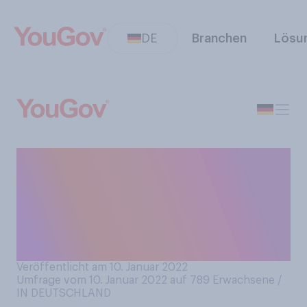
DE
Branchen
Lösu
Das iPhone von Apple wird
15 Jahre alt. Wie ist Ihr
Verhalten in Bezug auf das
iPhone in den vergangenen
Jahren gewesen?
Veröffentlicht am 10. Januar 2022
Umfrage vom 10. Januar 2022 auf 789
Erwachsene /
IN DEUTSCHLAND