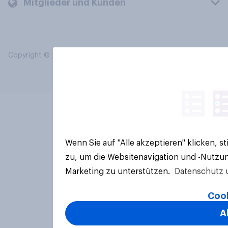
Mitglieder und Kunden
Copyright © 2026 YouGov PLC. Alle Rechte vorbehalten.
Wenn Sie auf "Alle akzeptieren" klicken, 
zu, um die Websitenavigation und -Nutzun
Marketing zu unterstützen.
Datenschutz 
Cook
A