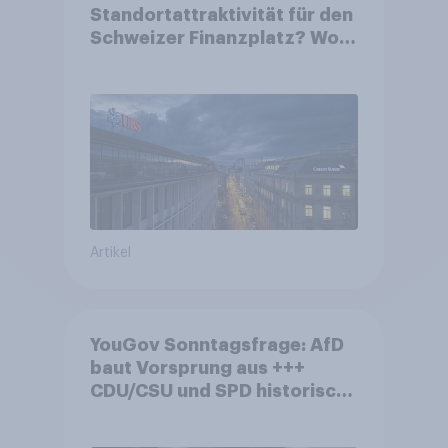
Standortattraktivität für den
Schweizer Finanzplatz? Wo
die Bevölkerung in der
Debatte um die Regulierung
von Grossbanken steht
Artikel
YouGov Sonntagsfrage: AfD
baut Vorsprung aus +++
CDU/CSU und SPD historisch
niedrig +++ Bürgerinnen und
Bürger wünschen sich