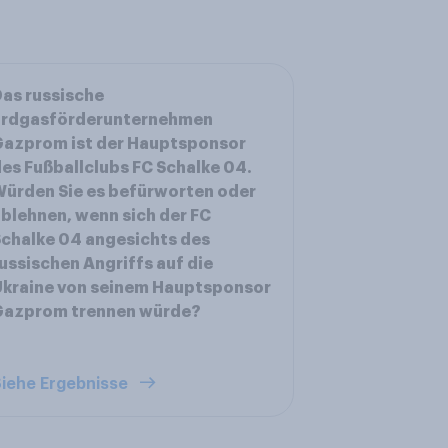
as russische
Erdgasförderunternehmen
Gazprom ist der Hauptsponsor
es Fußballclubs FC Schalke 04.
ürden Sie es befürworten oder
blehnen, wenn sich der FC
chalke 04 angesichts des
ussischen Angriffs auf die
Ukraine von seinem Hauptsponsor
Gazprom trennen würde?
iehe Ergebnisse