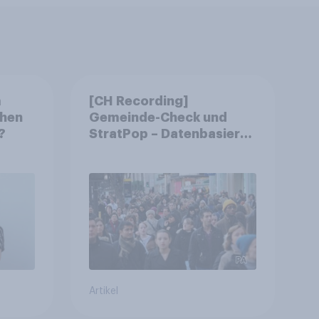
m
[CH Recording]
chen
Gemeinde-Check und
?
StratPop – Datenbasierte
Strategien für
Gemeinden
Artikel