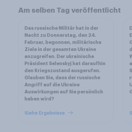
Am selben Tag veröffentlicht
Das russische Militär hat in der
D
Nacht zu Donnerstag, den 24.
Februar, begonnen, militärische
Ziele in der gesamten Ukraine
d
anzugreifen. Der ukrainische
W
Präsident Selenskyj hat daraufhin
a
den Kriegszustand ausgerufen.
S
Glauben Sie, dass der russische
r
Angriff auf die Ukraine
Auswirkungen auf Sie persönlich
haben wird?
Siehe Ergebnisse
S