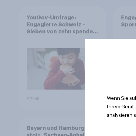
YouGov-Umfrage:
Enga
Engagierte Schweiz –
Spor
Sieben von zehn spenden,
fast die Hälfte arbeitet
freiwillig
Wenn Sie auf
Artikel
Artikel
Ihrem Gerät
analysieren 
Bayern und Hamburg
stolz, Sachsen-Anhalt