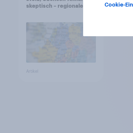
Cookie-Ein
skeptisch – regionale
Identität im Vergleich +++
Verbundenheit mit
Europa im Osten am
geringsten
Artikel