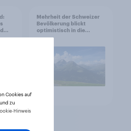
d:
Mehrheit der Schweizer
ls
Bevölkerung blickt
nd
optimistisch in die
Zukunft – Sorgen
betreffen vor allem
Gesundheitswesen und
Altersvorsorge
von Cookies auf
Artikel
 und zu
ookie-Hinweis