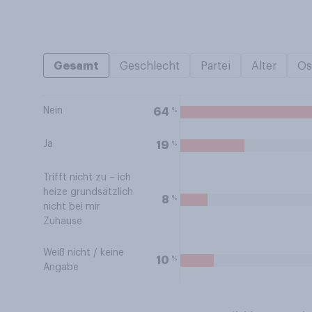
Gesamt
Geschlecht
Partei
Alter
Os
Nein
%
64
Ja
%
19
Trifft nicht zu – ich
heize grundsätzlich
%
8
nicht bei mir
Zuhause
Weiß nicht / keine
%
10
Angabe