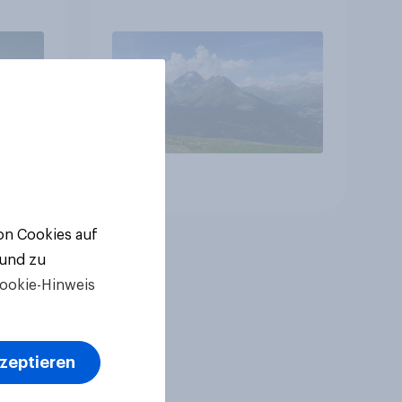
Zukunft – Sorgen
betreffen vor allem
Gesundheitswesen und
Altersvorsorge
Artikel
von Cookies auf
 und zu
ookie-Hinweis
kzeptieren