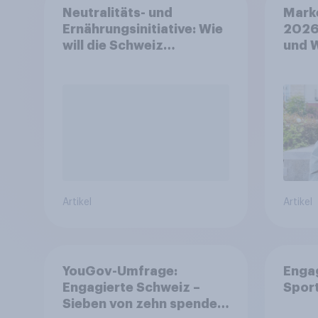
Neutralitäts- und
Mark
Ernährungsinitiative: Wie
2026
will die Schweiz
und 
abstimmen?
Artikel
Artikel
YouGov-Umfrage:
Enga
Engagierte Schweiz –
Spor
Sieben von zehn spenden,