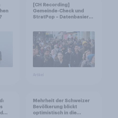
m
[CH Recording]
chen
Gemeinde-Check und
?
StratPop – Datenbasierte
Strategien für
Gemeinden
Artikel
d:
Mehrheit der Schweizer
ls
Bevölkerung blickt
nd
optimistisch in die