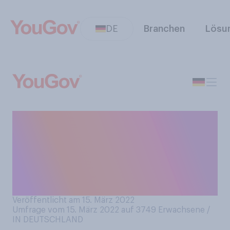
DE
Branchen
Lösu
Haben Sie auf Amazon schon
einmal zu einem auf der
Plattform gekauften Produkt
eine Kundenbewertung
abgegeben?
Veröffentlicht am 15. März 2022
Umfrage vom 15. März 2022 auf 3749
Erwachsene /
IN DEUTSCHLAND