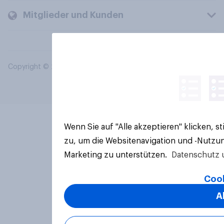
Mitglieder und Kunden
Copyright © 2026 YouGov PLC. Alle Rechte vorbehalten.
Wenn Sie auf "Alle akzeptieren" klicken, 
zu, um die Websitenavigation und -Nutzun
Marketing zu unterstützen.
Datenschutz 
Cook
A