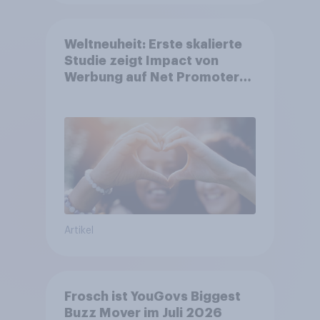
Weltneuheit: Erste skalierte
Studie zeigt Impact von
Werbung auf Net Promoter
Score – Apple, Amazon und
Nivea führen NPS-Ranking an
Artikel
Frosch ist YouGovs Biggest
Buzz Mover im Juli 2026