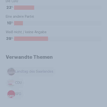
Die CDU
%
23
Eine andere Partei
%
10
Weiß nicht / keine Angabe
%
39
Verwandte Themen
Landtag des Saarlandes
CDU
SPD