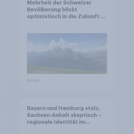
Mehrheit der Schweizer
Bevölkerung blickt
optimistisch in die Zukunft –
Sorgen betreffen vor allem
Gesundheitswesen und
Altersvorsorge
Artikel
Bayern und Hamburg stolz,
Sachsen-Anhalt skeptisch –
regionale Identität im
Vergleich +++ Verbundenheit