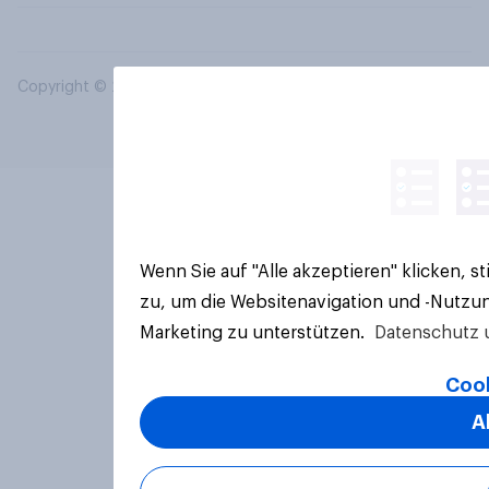
Copyright © 2026 YouGov PLC. Alle Rechte vorbehalten.
Wenn Sie auf "Alle akzeptieren" klicken, 
zu, um die Websitenavigation und -Nutzun
Marketing zu unterstützen.
Datenschutz 
Cook
A