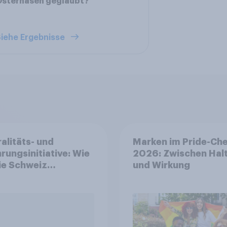
Osterhasen geglaubt?
iehe Ergebnisse
alitäts- und
Marken im Pride-Ch
rungsinitiative: Wie
2026: Zwischen Hal
die Schweiz
und Wirkung
immen?