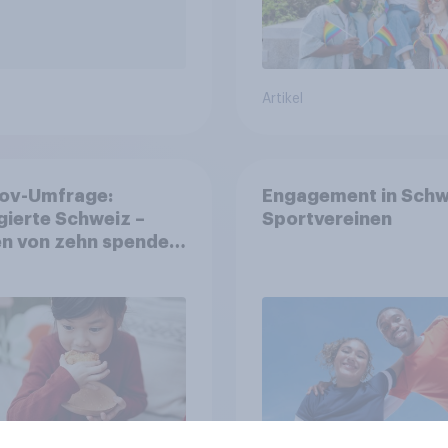
Artikel
ov-Umfrage:
Engagement in Schw
ierte Schweiz –
Sportvereinen
n von zehn spenden,
die Hälfte arbeitet
llig