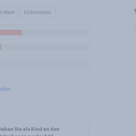
t/West
Einkommen
aden
aben Sie als Kind an den