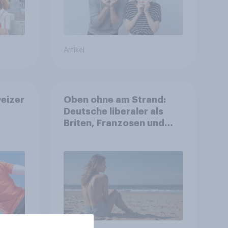
Artikel
eizer
Oben ohne am Strand:
Deutsche liberaler als
Briten, Franzosen und
Italiener