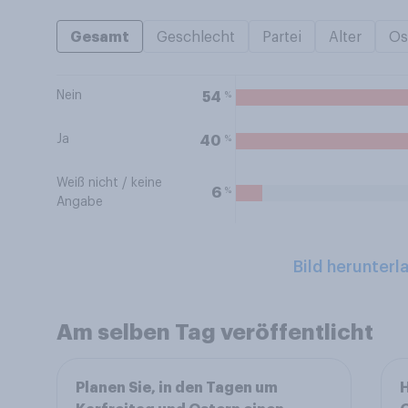
Gesamt
Geschlecht
Partei
Alter
Os
Nein
%
54
Ja
%
40
Weiß nicht / keine
%
6
Angabe
Bild herunterl
Am selben Tag veröffentlicht
Planen Sie, in den Tagen um
H