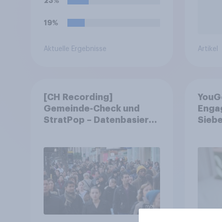
23%
19%
Aktuelle Ergebnisse
Artikel
[CH Recording]
YouG
Gemeinde-Check und
Engag
StratPop – Datenbasierte
Siebe
Strategien für
fast 
Gemeinden
freiwi