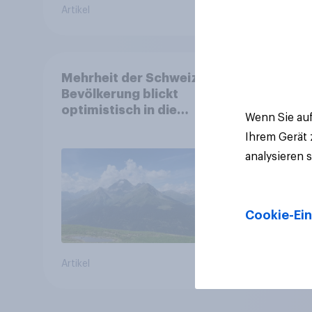
Artikel
Artikel
Mehrheit der Schweizer
Bevölkerung blickt
optimistisch in die
Wenn Sie auf
Zukunft – Sorgen
Ihrem Gerät
betreffen vor allem
analysieren 
Gesundheitswesen und
Altersvorsorge
Cookie-Ein
Artikel