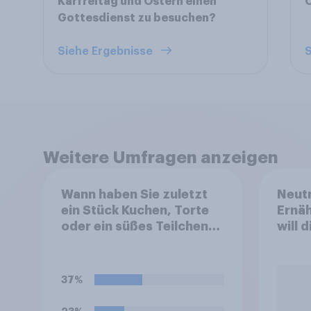
Karfreitag und Ostern einen
Gottesdienst zu besuchen?
Siehe Ergebnisse
S
Weitere Umfragen anzeigen
Wann haben Sie zuletzt
Neutr
ein Stück Kuchen, Torte
Ernäh
oder ein süßes Teilchen
will 
vom Bäcker gegessen?
abst
37%