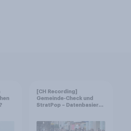
m
[CH Recording]
chen
Gemeinde-Check und
?
StratPop – Datenbasierte
Strategien für
Gemeinden