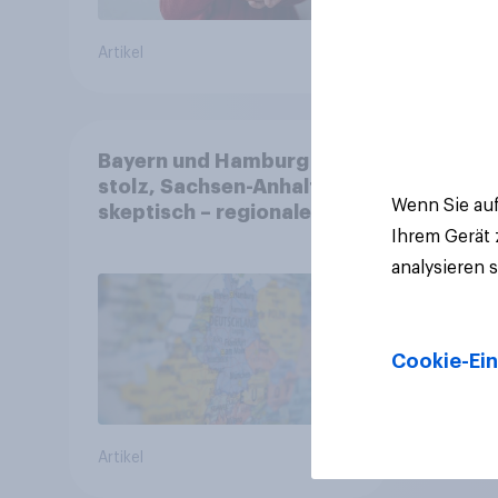
Artikel
Artikel
Bayern und Hamburg
stolz, Sachsen-Anhalt
Wenn Sie auf
skeptisch – regionale
Identität im Vergleich +++
Ihrem Gerät
Verbundenheit mit
analysieren 
Europa im Osten am
geringsten
Cookie-Ein
Artikel