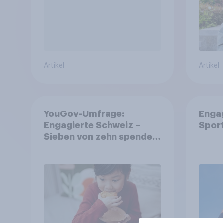
Artikel
Artikel
YouGov-Umfrage:
Enga
Engagierte Schweiz –
Spor
Sieben von zehn spenden,
fast die Hälfte arbeitet
freiwillig