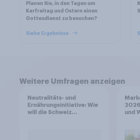
Planen Sie, in den Tagen um
K
Karfreitag und Ostern einen
S
Gottesdienst zu besuchen?
Siehe Ergebnisse
S
Weitere Umfragen anzeigen
Neutralitäts- und
Mark
Ernährungsinitiative: Wie
2026
will die Schweiz
und 
abstimmen?