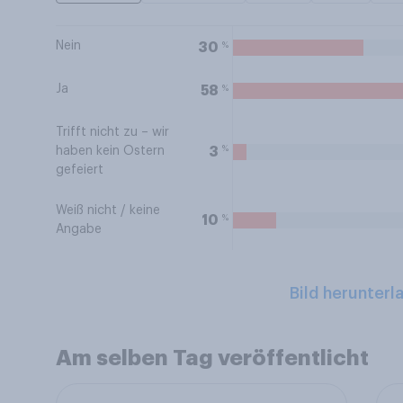
Nein
%
30
Ja
%
58
Trifft nicht zu – wir
%
3
haben kein Ostern
gefeiert
Weiß nicht / keine
%
10
Angabe
Bild herunterl
Am selben Tag veröffentlicht