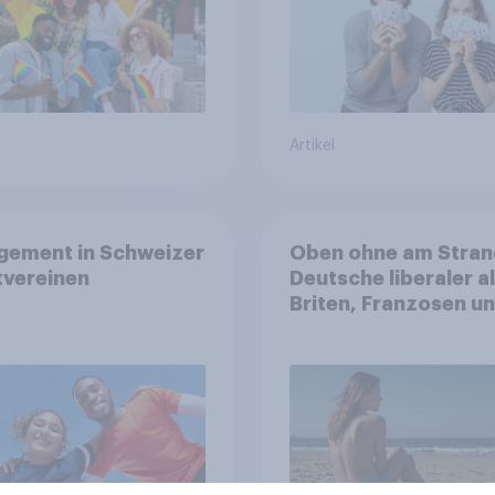
Artikel
gement in Schweizer
Oben ohne am Stran
tvereinen
Deutsche liberaler a
Briten, Franzosen u
Italiener