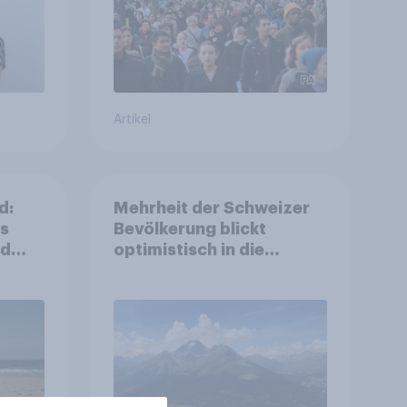
Artikel
d:
Mehrheit der Schweizer
ls
Bevölkerung blickt
nd
optimistisch in die
Zukunft – Sorgen
betreffen vor allem
Gesundheitswesen und
Altersvorsorge