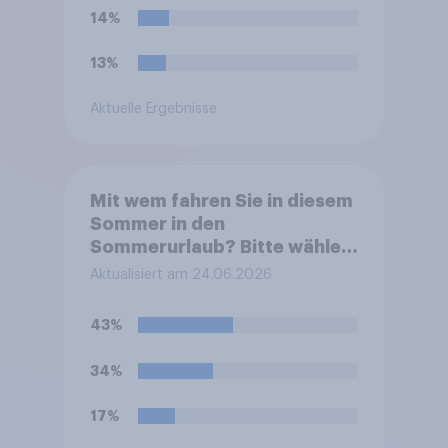
14%
13%
Aktuelle Ergebnisse
Mit wem fahren Sie in diesem
Sommer in den
Sommerurlaub? Bitte wählen
Sie alle zutreffenden
Aktualisiert am 24.06.2026
Personen aus.
43%
34%
17%