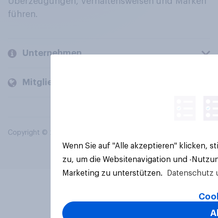
Überzeugungen, Verhaltensweisen und Marken
führen.
Unternehmen
Mitglieder und Kunden
Copyright © 2026 YouGov PLC. Alle Rechte vorbehalten.
Wenn Sie auf "Alle akzeptieren" klicken, 
zu, um die Websitenavigation und -Nutzun
Marketing zu unterstützen.
Datenschutz 
Cook
A