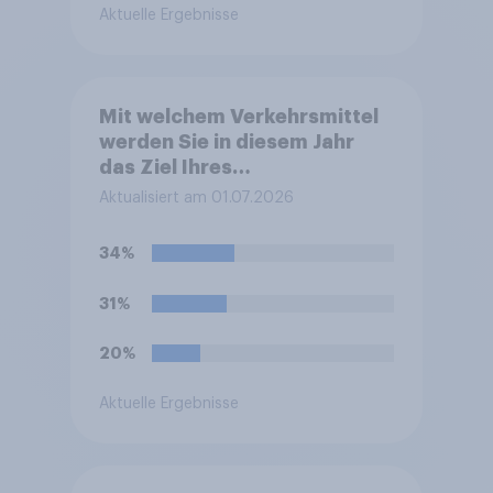
Aktuelle Ergebnisse
Mit welchem Verkehrsmittel
werden Sie in diesem Jahr
das Ziel Ihres
Sommerurlaubes erreichen?
Aktualisiert am 01.07.2026
Bitte wählen Sie das
Verkehrsmittel aus, mit dem
34%
Sie die größte Strecke zu
Ihrem Ziel zurücklegen.
31%
20%
Aktuelle Ergebnisse