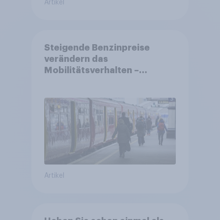
Artikel
Steigende Benzinpreise
verändern das
Mobilitätsverhalten –
Deutsche steigen bei
längeren Strecken vom Auto
auf öffentliche
Verkehrsmittel um
Artikel