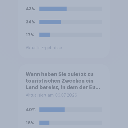
43%
34%
17%
Aktuelle Ergebnisse
Wann haben Sie zuletzt zu
touristischen Zwecken ein
Land bereist, in dem der Euro
nicht die offizielle Währung
Aktualisiert am 06.07.2026
ist?
40%
16%