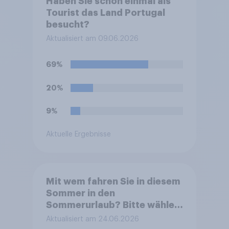
Haben Sie schon einmal als
Tourist das Land Portugal
besucht?
Aktualisiert am 09.06.2026
69%
20%
9%
Aktuelle Ergebnisse
Mit wem fahren Sie in diesem
Sommer in den
Sommerurlaub? Bitte wählen
Sie alle zutreffenden
Aktualisiert am 24.06.2026
Personen aus.