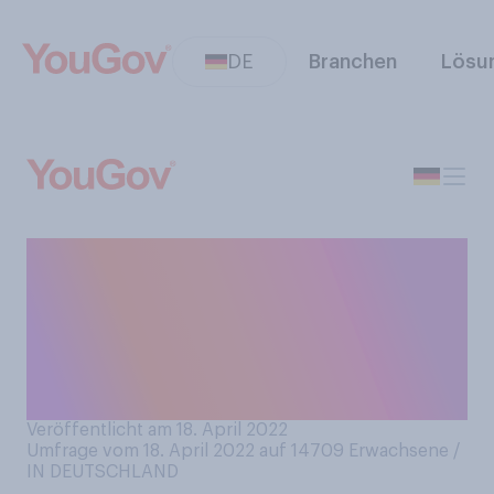
DE
Branchen
Lösu
Inwieweit stimmen Sie der
folgenden Aussage zu oder
nicht zu? ‑ Die USA sind für
mich ein absolutes Traum-
Reiseziel.
Veröffentlicht am 18. April 2022
Umfrage vom 18. April 2022 auf 14709
Erwachsene /
IN DEUTSCHLAND