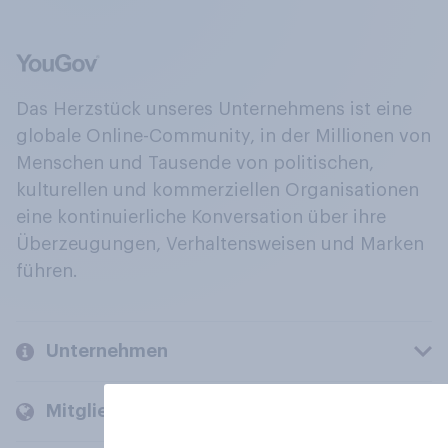
Das Herzstück unseres Unternehmens ist eine
globale Online-Community, in der Millionen von
Menschen und Tausende von politischen,
kulturellen und kommerziellen Organisationen
eine kontinuierliche Konversation über ihre
Überzeugungen, Verhaltensweisen und Marken
führen.
Unternehmen
Mitglieder und Kunden