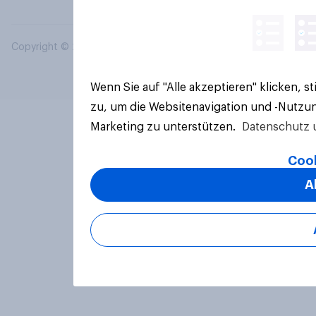
Copyright © 2026 YouGov PLC. Alle Rechte vorbehalten.
Wenn Sie auf "Alle akzeptieren" klicken, 
zu, um die Websitenavigation und -Nutzun
Marketing zu unterstützen.
Datenschutz 
Cook
A