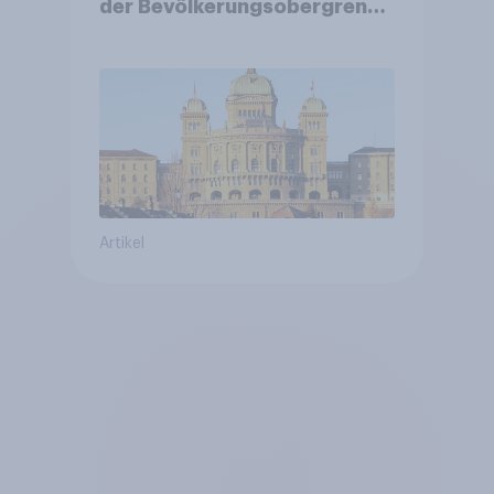
der Bevölkerungsobergrenze
verstetigt sich, Chancen für
Annahme des
Zivildienstgesetz sinken
Artikel