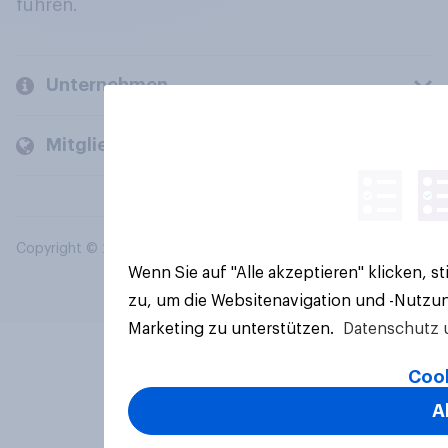
führen.
Unternehmen
Mitglieder und Kunden
Copyright © 2026 YouGov PLC. Alle Rechte vorbehalten.
Wenn Sie auf "Alle akzeptieren" klicken, 
zu, um die Websitenavigation und -Nutzun
Marketing zu unterstützen.
Datenschutz 
Cook
A