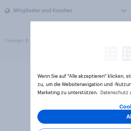
Mitglieder und Kunden
Copyright © 2026 YouGov PLC. Alle Rechte vorbehalten.
Wenn Sie auf "Alle akzeptieren" klicken, 
zu, um die Websitenavigation und -Nutzun
Marketing zu unterstützen.
Datenschutz 
Cook
A