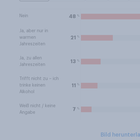
Nein
%
48
Ja, aber nur in
%
21
warmen
Jahreszeiten
Ja, zu allen
%
13
Jahreszeiten
Trifft nicht zu – ich
%
11
trinke keinen
Alkohol
Weiß nicht / keine
%
7
Angabe
Bild herunterl