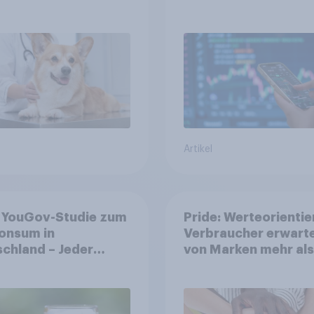
ersicherung
mit dem Anlageprod
aus?
Artikel
 YouGov-Studie zum
Pride: Werteorientie
onsum in
Verbraucher erwart
chland – Jeder
von Marken mehr als
e trinkt wöchentlich
Symbolik
olhaltiges Bier,
olfreies Bier wächst
ber 23 Prozent