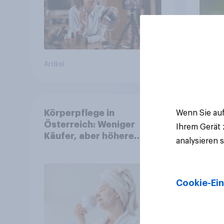
Artikel
Artikel
Körperpflege in
Wenn Sie auf
Österreich: Weniger
Ihrem Gerät
Käufer, aber höhere
analysieren 
Ausgaben und intensivere
Nutzung
Cookie-Ein