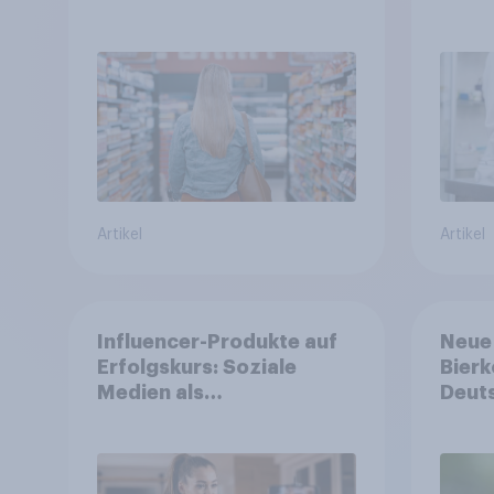
von Teuerungen"
Tierv
Artikel
Artikel
Influencer-Produkte auf
Neue
Erfolgskurs: Soziale
Bierk
Medien als
Deuts
Vertrauenssystem für
Viert
Shopper
alkoh
Alkoh
um ü