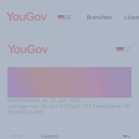
DE
Branchen
Lösu
Tragen Sie derzeit freiwillig
in Innenräumen einen
Mund‑Nasenschutz?
Veröffentlicht am 20. Juni 2022
Umfrage vom 20. Juni 2022 auf 1717
Erwachsene / IN
DEUTSCHLAND
VON: