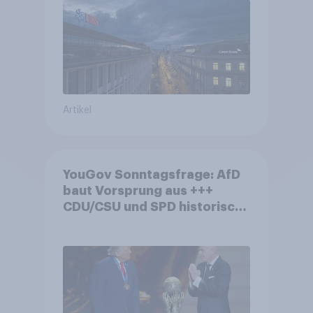
von Grossbanken steht
Artikel
YouGov Sonntagsfrage: AfD
baut Vorsprung aus +++
CDU/CSU und SPD historisch
niedrig +++ Bürgerinnen und
Bürger wünschen sich
Fußball-WM ohne Politik