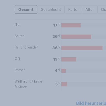
Gesamt
Geschlecht
Partei
Alter
Os
Nie
%
17
Selten
%
26
Hin und wieder
%
36
Oft
%
13
Immer
%
4
Weiß nicht / keine
%
5
Angabe
Bild herunterl