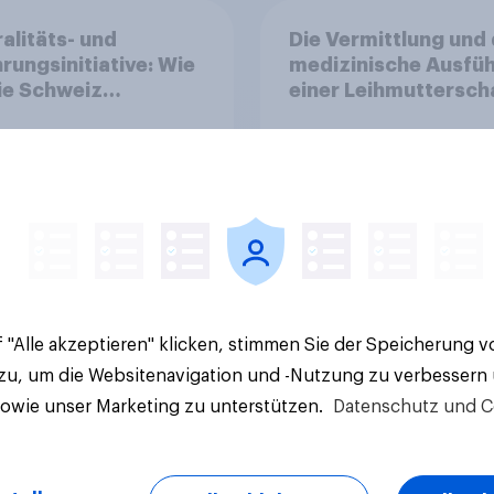
alitäts- und
Die Vermittlung und 
rungsinitiative: Wie
medizinische Ausfü
die Schweiz
einer Leihmuttersch
immen?
sind in Deutschland
anders als in einigen
anderen Ländern
38%
verboten. Wie stehe
zu diesem Verbot?
26%
20%
Aktuelle Ergebnisse
 "Alle akzeptieren" klicken, stimmen Sie der Speicherung 
 zu, um die Websitenavigation und -Nutzung zu verbessern
sowie unser Marketing zu unterstützen.
Datenschutz und C