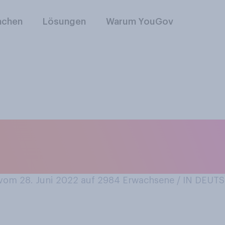
nchen
Lösungen
Warum YouGov
erhaupt, flicken Si
 flicken, anstatt si
om 28. Juni 2022 auf 2984
Erwachsene / IN DEU