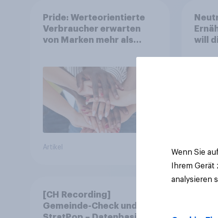
Pride: Werteorientierte
Neutr
Verbraucher erwarten
Ernäh
von Marken mehr als
will 
Symbolik
abst
Artikel
Artikel
Wenn Sie auf
Ihrem Gerät
analysieren 
[CH Recording]
Gemeinde-Check und
StratPop – Datenbasierte