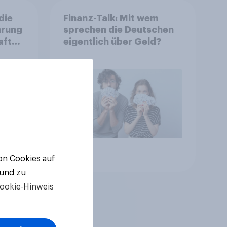
die
Finanz-Talk: Mit wem
hrung
sprechen die Deutschen
aft
eigentlich über Geld?
n Sie
Artikel
von Cookies auf
 und zu
ookie-Hinweis