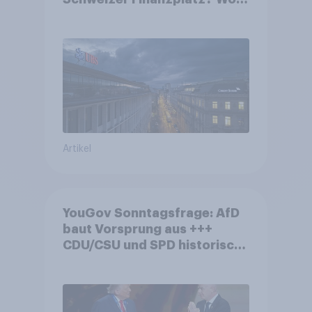
die Bevölkerung in der
Debatte um die Regulierung
von Grossbanken steht
Artikel
YouGov Sonntagsfrage: AfD
baut Vorsprung aus +++
CDU/CSU und SPD historisch
niedrig +++ Bürgerinnen und
Bürger wünschen sich
Fußball-WM ohne Politik