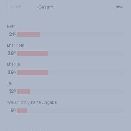
VON:
Nein
%
21
Eher nein
%
29
Eher ja
%
29
Ja
%
12
Weiß nicht / keine Angabe
%
9