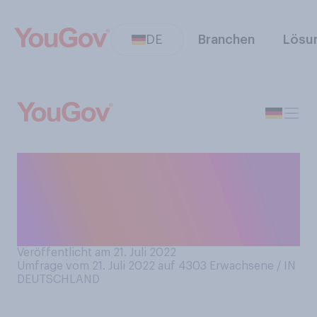
DE
Branchen
Lösu
Fällt es Ihnen nach einer
schönen Reise schwer, sich
wieder in den Alltag
einzugliedern?
Veröffentlicht am 21. Juli 2022
Umfrage vom 21. Juli 2022 auf 4303
Erwachsene / IN
DEUTSCHLAND