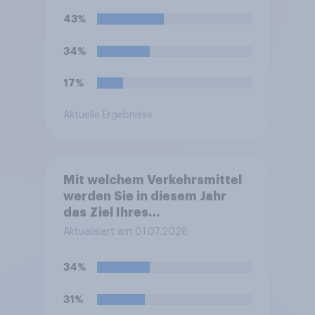
43%
34%
17%
Aktuelle Ergebnisse
Mit welchem Verkehrsmittel
werden Sie in diesem Jahr
das Ziel Ihres
Sommerurlaubes erreichen?
Aktualisiert am 01.07.2026
Bitte wählen Sie das
Verkehrsmittel aus, mit dem
34%
Sie die größte Strecke zu
Ihrem Ziel zurücklegen.
31%