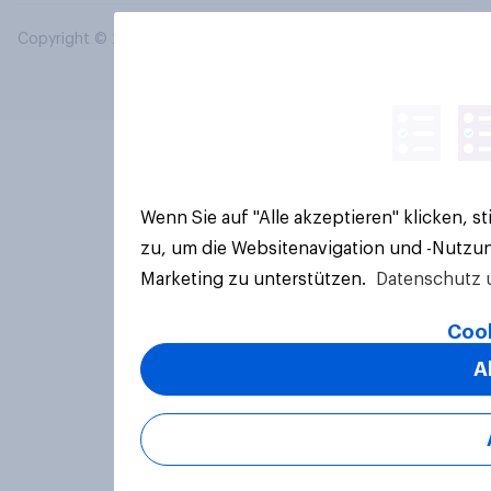
Copyright © 2026 YouGov PLC. Alle Rechte vorbehalten.
Wenn Sie auf "Alle akzeptieren" klicken, 
zu, um die Websitenavigation und -Nutzun
Marketing zu unterstützen.
Datenschutz 
Cook
A