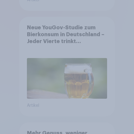
Artikel
Neue YouGov-Studie zum
Bierkonsum in Deutschland –
Jeder Vierte trinkt
wöchentlich alkoholhaltiges
Bier, Alkoholfreies Bier
wächst um über 23 Prozent
Artikel
Mehr Genuss, weniger