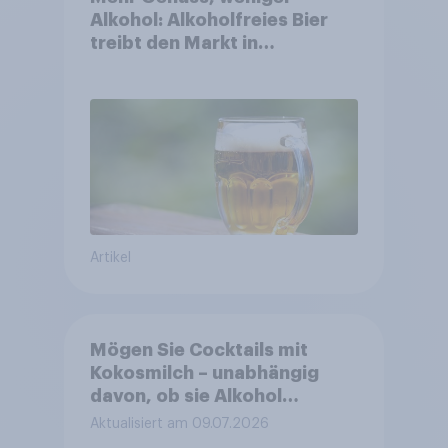
Alkohol: Alkoholfreies Bier
treibt den Markt in
Österreich
Artikel
Mögen Sie Cocktails mit
Kokosmilch – unabhängig
davon, ob sie Alkohol
enthalten oder alkoholfrei
Aktualisiert am 09.07.2026
sind?