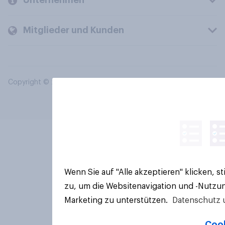
Unternehmen
Mitglieder und Kunden
Copyright © 2026 YouGov PLC. Alle Rechte vorbehalten.
Wenn Sie auf "Alle akzeptieren" klicken, 
zu, um die Websitenavigation und -Nutzun
Marketing zu unterstützen.
Datenschutz 
Cook