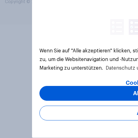
Copyright © 2026 YouGov PLC. Alle Rechte vorbehalten.
Wenn Sie auf "Alle akzeptieren" klicken, 
zu, um die Websitenavigation und -Nutzun
Marketing zu unterstützen.
Datenschutz 
Cook
A