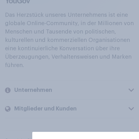
Das Herzstück unseres Unternehmens ist eine
globale Online-Community, in der Millionen von
Menschen und Tausende von politischen,
kulturellen und kommerziellen Organisationen
eine kontinuierliche Konversation über ihre
Überzeugungen, Verhaltensweisen und Marken
führen.
Unternehmen
Mitglieder und Kunden