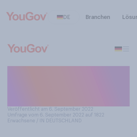
DE
Branchen
Lösu
Ab Mittwoch, 7. September,
wird das Wetter in
Deutschland kühler und
nasser. Sind Sie darüber …?
Veröffentlicht am 6. September 2022
Umfrage vom 6. September 2022 auf 1822
Erwachsene / IN DEUTSCHLAND