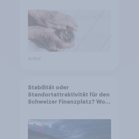
entscheiden über die
Akzeptanz
Artikel
Stabilität oder
Standortattraktivität für den
Schweizer Finanzplatz? Wo
die Bevölkerung in der
Debatte um die Regulierung
von Grossbanken steht