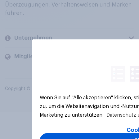
Überzeugungen, Verhaltensweisen und Marken
führen.
Unternehmen
Mitglieder und Kunden
Copyright © 2026 YouGov PLC. Alle Rechte vorbehalten.
Wenn Sie auf "Alle akzeptieren" klicken, 
zu, um die Websitenavigation und -Nutzun
Marketing zu unterstützen.
Datenschutz 
Cook