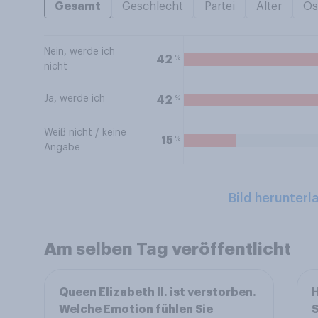
Gesamt
Geschlecht
Partei
Alter
Os
Nein, werde ich
%
42
nicht
Ja, werde ich
%
42
Weiß nicht / keine
%
15
Angabe
Bild herunterl
Am selben Tag veröffentlicht
Queen Elizabeth II. ist verstorben.
H
Welche Emotion fühlen Sie
S