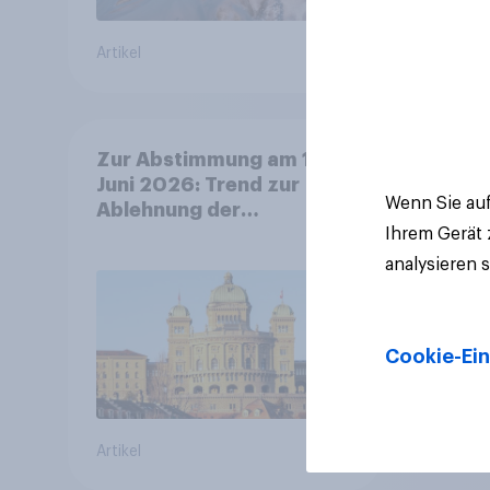
Artikel
Artikel
Zur Abstimmung am 14.
Juni 2026: Trend zur
Wenn Sie auf
Ablehnung der
Ihrem Gerät
Bevölkerungsobergrenze
verstetigt sich, Chancen
analysieren 
für Annahme des
Zivildienstgesetz sinken
Cookie-Ein
Artikel