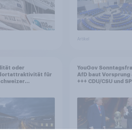
Artikel
lität oder
YouGov Sonntagsfra
ortattraktivität für
AfD baut Vorsprung
Schweizer
+++ CDU/CSU und SPD
zplatz? Wo die
historisch niedrig +
kerung in der
Bürgerinnen und Bür
te um die
wünschen sich Fußba
ierung von
WM ohne Politik
sbanken steht