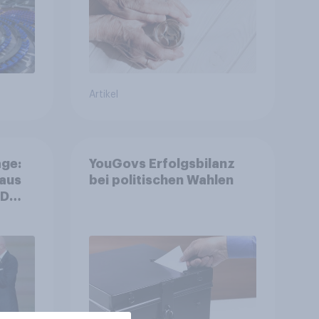
Akzeptanz
Artikel
ge:
YouGovs Erfolgsbilanz
 aus
bei politischen Wahlen
++
ger
ll-