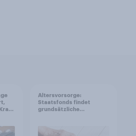
age
Altersvorsorge:
t,
Staatsfonds findet
Kraft
grundsätzliche
is
Zustimmung - Vertrauen,
r
Kosten und Sicherheit
entscheiden über die