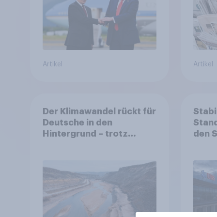
Bündnisse bewerten
Artikel
Artikel
Der Klimawandel rückt für
Stabi
Deutsche in den
Stand
Hintergrund – trotz
den 
stabiler Überzeugung
Finan
Bevöl
Debat
Regul
Gros