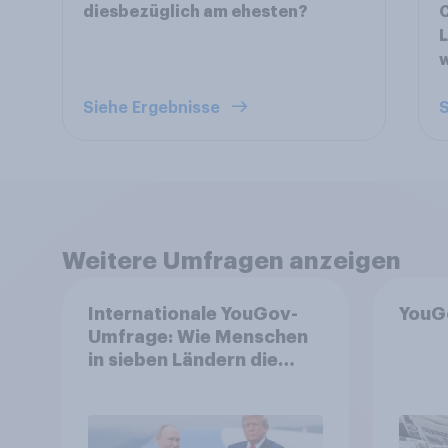
diesbezüglich am ehesten?
C
L
Siehe Ergebnisse
S
Weitere Umfragen anzeigen
Internationale YouGov-
YouG
Umfrage: Wie Menschen
in sieben Ländern die
Rolle der USA, globale
Machtverschiebungen,
Bedrohungen und