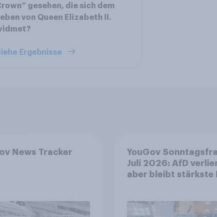
rown” gesehen, die sich dem
eben von Queen Elizabeth II.
widmet?
iehe Ergebnisse
ov News Tracker
YouGov Sonntagsfr
Juli 2026: AfD verlier
aber bleibt stärkste 
+++ Großes Bedürfn
nach Reformen in de
Bevölkerung