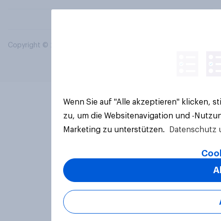
Copyright © 2026 YouGov PLC. Alle Rechte vorbehalten.
Wenn Sie auf "Alle akzeptieren" klicken, 
zu, um die Websitenavigation und -Nutzun
Marketing zu unterstützen.
Datenschutz 
Cook
A