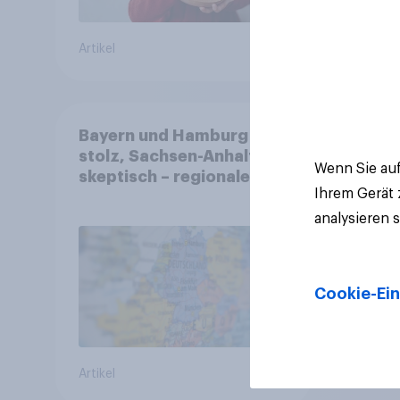
Artikel
Artikel
Bayern und Hamburg
stolz, Sachsen-Anhalt
Wenn Sie auf
skeptisch – regionale
Ihrem Gerät
Identität im Vergleich +++
Verbundenheit mit
analysieren 
Europa im Osten am
geringsten
Cookie-Ein
Artikel