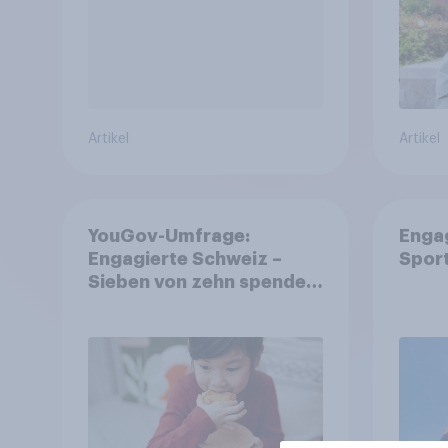
Artikel
Artikel
YouGov-Umfrage:
Enga
Engagierte Schweiz –
Spor
Sieben von zehn spenden,
fast die Hälfte arbeitet
freiwillig