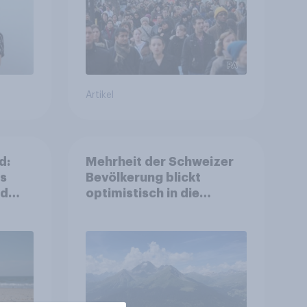
Artikel
d:
Mehrheit der Schweizer
ls
Bevölkerung blickt
nd
optimistisch in die
Zukunft – Sorgen
betreffen vor allem
Gesundheitswesen und
Altersvorsorge