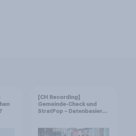
m
[CH Recording]
chen
Gemeinde-Check und
?
StratPop – Datenbasierte
Strategien für
Gemeinden