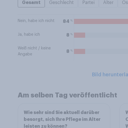
Gesamt
Geschlecht
Partei
Alter
Os
Nein, habe ich nicht
%
84
Ja, habe ich
%
8
Weiß nicht / keine
%
8
Angabe
Bild herunterl
Am selben Tag veröffentlicht
Wie sehr sind Sie aktuell darüber
W
besorgt, sich Ihre Pflege im Alter
leisten zu können?
W