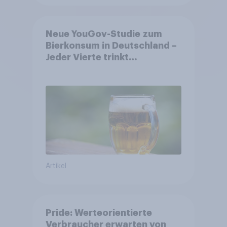
Neue YouGov-Studie zum
Bierkonsum in Deutschland –
Jeder Vierte trinkt
wöchentlich alkoholhaltiges
Bier, Alkoholfreies Bier
wächst um über 23 Prozent
Artikel
Pride: Werteorientierte
Verbraucher erwarten von