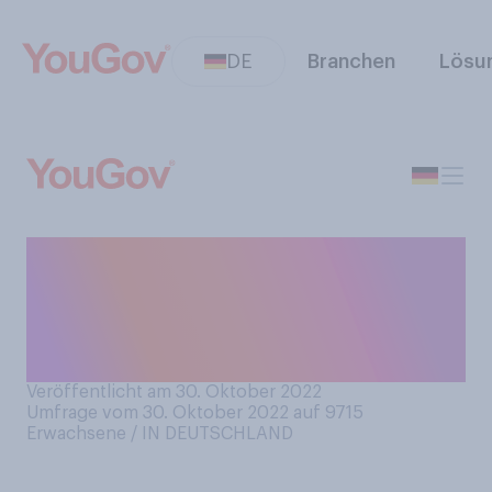
DE
Branchen
Lösu
Haben Sie schon einmal von
dem Kurznachrichtendienst
Mastodon als Alternative zu
Twitter gehört?
Veröffentlicht am 30. Oktober 2022
Umfrage vom 30. Oktober 2022 auf 9715
Erwachsene / IN DEUTSCHLAND