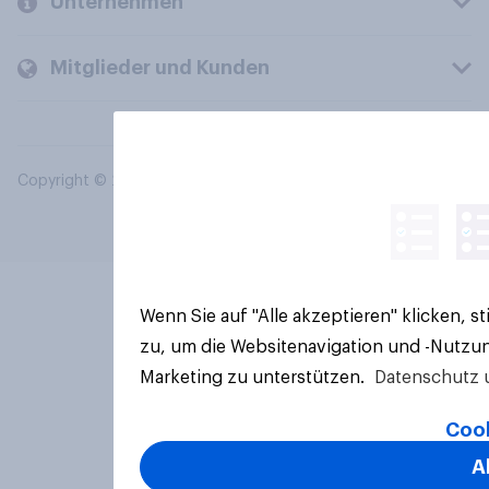
Unternehmen
Mitglieder und Kunden
Copyright © 2026 YouGov PLC. Alle Rechte vorbehalten.
Wenn Sie auf "Alle akzeptieren" klicken, 
zu, um die Websitenavigation und -Nutzun
Marketing zu unterstützen.
Datenschutz 
Cook
A