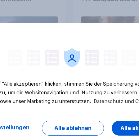
zplatz? Wo die
historisch niedrig +
kerung in der
Bürgerinnen und Bür
te um die
wünschen sich Fußba
ierung von
WM ohne Politik
sbanken steht
Artikel
 "Alle akzeptieren" klicken, stimmen Sie der Speicherung 
 zu, um die Websitenavigation und -Nutzung zu verbessern
sowie unser Marketing zu unterstützen.
Datenschutz und C
stellungen
Alle ablehnen
Alle a