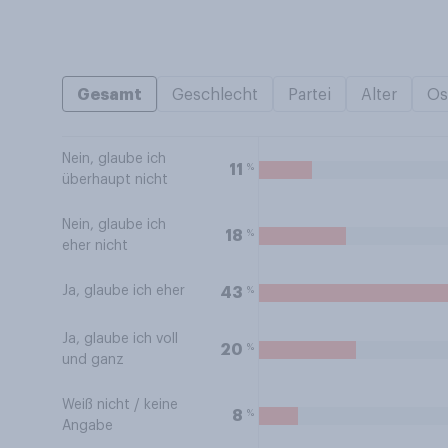
Gesamt
Geschlecht
Partei
Alter
Os
Nein, glaube ich
%
11
überhaupt nicht
Nein, glaube ich
%
18
eher nicht
Ja, glaube ich eher
%
43
Ja, glaube ich voll
%
20
und ganz
Weiß nicht / keine
%
8
Angabe