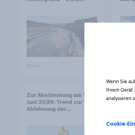
stabiler Überzeugung
Finan
Bevöl
Debat
Regul
Gros
Artikel
Artikel
Wenn Sie auf
Ihrem Gerät
Zur Abstimmung am 14.
analysieren 
Juni 2026: Trend zur
Ablehnung der
Bevölkerungsobergrenze
verstetigt sich, Chancen
Cookie-Ein
für Annahme des