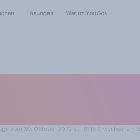
nchen
Lösungen
Warum YouGov
s es im aktuellen H
3 erneut zu einer 
mmen wird?
ge vom 30. Oktober 2022 auf 9715
Erwachsene / 