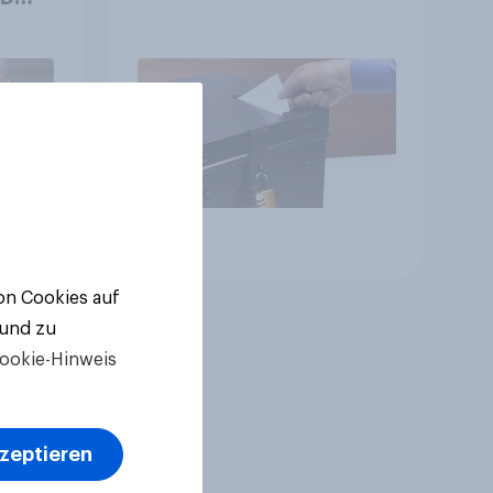
++
ger
ll-
Artikel
von Cookies auf
 und zu
ookie-Hinweis
kzeptieren