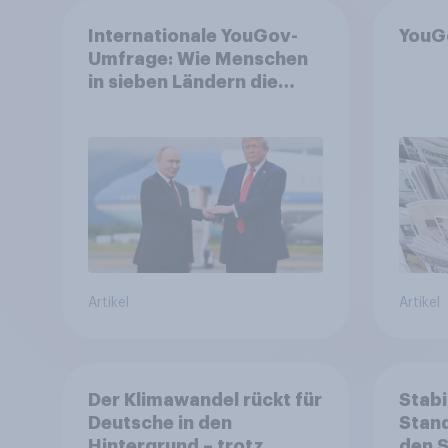
Internationale YouGov-
YouG
Umfrage: Wie Menschen
in sieben Ländern die
Rolle der USA, globale
Machtverschiebungen,
Bedrohungen und
Bündnisse bewerten
Artikel
Artikel
Der Klimawandel rückt für
Stabi
Deutsche in den
Stand
Hintergrund – trotz
den 