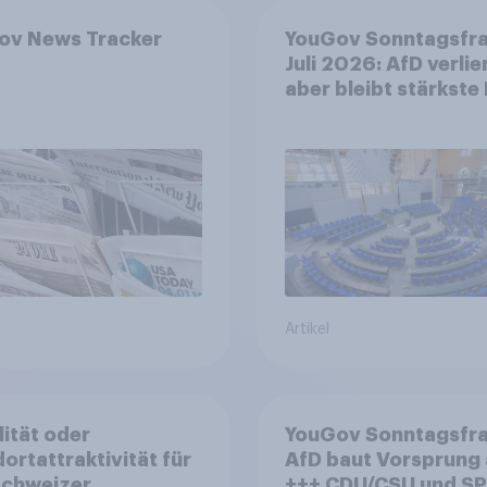
ov News Tracker
YouGov Sonntagsfr
Juli 2026: AfD verlier
aber bleibt stärkste 
+++ Großes Bedürfn
nach Reformen in de
Bevölkerung
Artikel
lität oder
YouGov Sonntagsfra
ortattraktivität für
AfD baut Vorsprung
Schweizer
+++ CDU/CSU und SPD