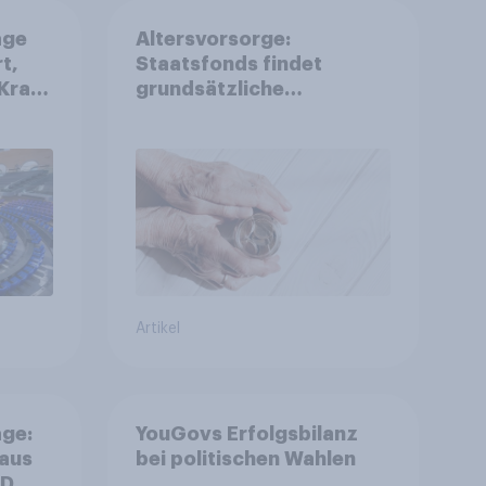
age
Altersvorsorge:
t,
Staatsfonds findet
Kraft
grundsätzliche
is
Zustimmung - Vertrauen,
r
Kosten und Sicherheit
entscheiden über die
Akzeptanz
Artikel
ge:
YouGovs Erfolgsbilanz
 aus
bei politischen Wahlen