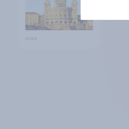
Zivildienstgesetz sinken
Artikel