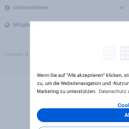
Unternehmen
Mitglieder und Kunden
Copyright © 2026 YouGov PLC. Alle Rechte vorbehalten.
Wenn Sie auf "Alle akzeptieren" klicken, 
zu, um die Websitenavigation und -Nutzun
Marketing zu unterstützen.
Datenschutz 
Cook
A