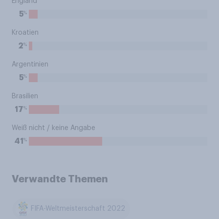
England
%
5
Kroatien
%
2
Argentinien
%
5
Brasilien
%
17
Weiß nicht / keine Angabe
%
41
Verwandte Themen
FIFA-Weltmeisterschaft 2022