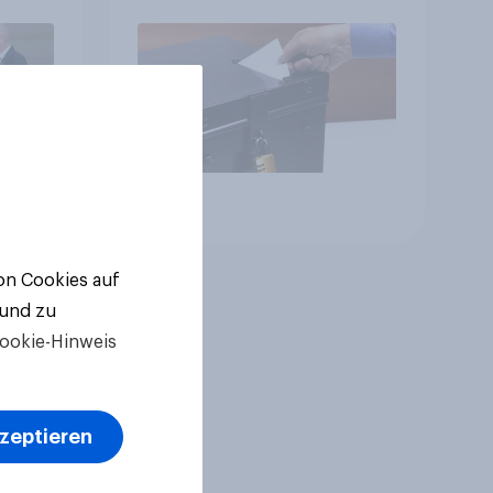
ger
ll-
Artikel
von Cookies auf
 und zu
ookie-Hinweis
kzeptieren