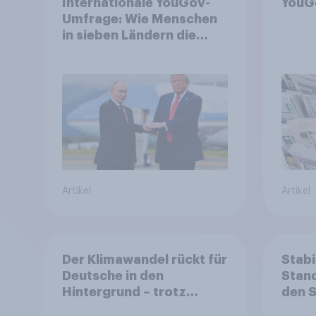
Internationale YouGov-
YouG
Umfrage: Wie Menschen
in sieben Ländern die
Rolle der USA, globale
Machtverschiebungen,
Bedrohungen und
Bündnisse bewerten
Artikel
Artikel
Der Klimawandel rückt für
Stabi
Deutsche in den
Stand
Hintergrund – trotz
den 
stabiler Überzeugung
Finan