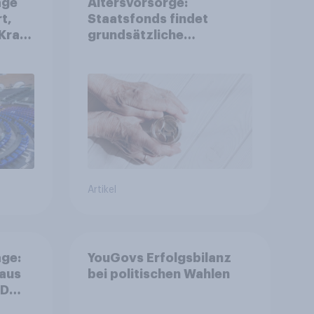
age
Altersvorsorge:
t,
Staatsfonds findet
Kraft
grundsätzliche
is
Zustimmung - Vertrauen,
r
Kosten und Sicherheit
entscheiden über die
Akzeptanz
Artikel
ge:
YouGovs Erfolgsbilanz
 aus
bei politischen Wahlen
++