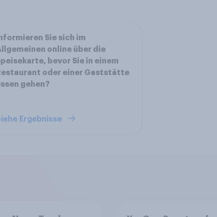
nformieren Sie sich im
llgemeinen online über die
peisekarte, bevor Sie in einem
estaurant oder einer Gaststätte
essen gehen?
iehe Ergebnisse