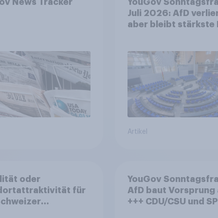
ov News Tracker
YouGov Sonntagsfr
Juli 2026: AfD verlier
aber bleibt stärkste 
+++ Großes Bedürfn
nach Reformen in de
Bevölkerung
Artikel
lität oder
YouGov Sonntagsfra
ortattraktivität für
AfD baut Vorsprung
Schweizer
+++ CDU/CSU und SPD
zplatz? Wo die
historisch niedrig +