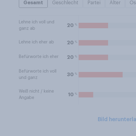
Gesamt
Geschlecht
Partei
Alter
Os
Lehne ich voll und
%
20
ganz ab
Lehne ich eher ab
%
20
Befürworte ich eher
%
20
Befürworte ich voll
%
30
und ganz
Weiß nicht / keine
%
10
Angabe
Bild herunterl