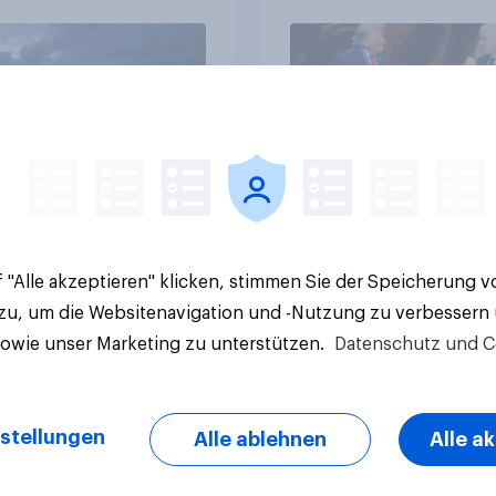
kerung in der
Bürgerinnen und Bür
te um die
wünschen sich Fußba
ierung von
WM ohne Politik
sbanken steht
Artikel
 "Alle akzeptieren" klicken, stimmen Sie der Speicherung 
 zu, um die Websitenavigation und -Nutzung zu verbessern
sowie unser Marketing zu unterstützen.
Datenschutz und C
stellungen
Alle ablehnen
Alle a