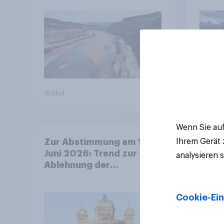
Bevöl
Debat
Regul
Gros
Artikel
Artikel
Wenn Sie auf
Ihrem Gerät
Zur Abstimmung am 14.
Juni 2026: Trend zur
analysieren 
Ablehnung der
Bevölkerungsobergrenze
verstetigt sich, Chancen
Cookie-Ein
für Annahme des
Zivildienstgesetz sinken