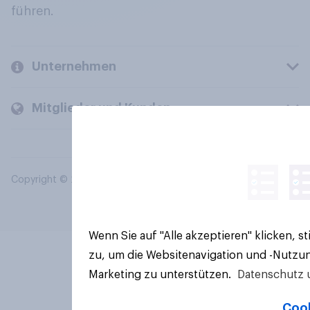
führen.
Unternehmen
Mitglieder und Kunden
Copyright © 2026 YouGov PLC. Alle Rechte vorbehalten.
Wenn Sie auf "Alle akzeptieren" klicken, 
zu, um die Websitenavigation und -Nutzun
Marketing zu unterstützen.
Datenschutz 
Cook