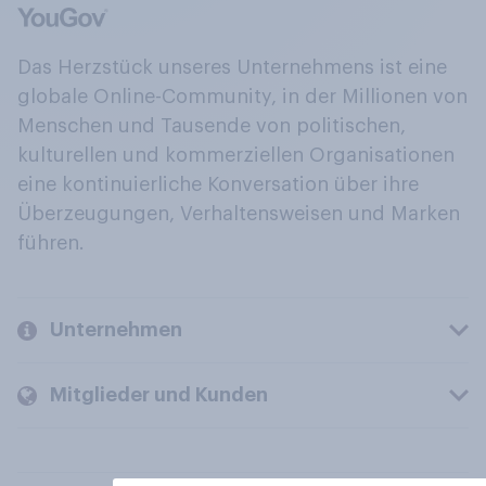
Das Herzstück unseres Unternehmens ist eine
globale Online-Community, in der Millionen von
Menschen und Tausende von politischen,
kulturellen und kommerziellen Organisationen
eine kontinuierliche Konversation über ihre
Überzeugungen, Verhaltensweisen und Marken
führen.
Unternehmen
Mitglieder und Kunden