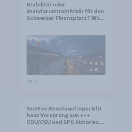
Stabilität oder
Standortattraktivität für den
Schweizer Finanzplatz? Wo
die Bevölkerung in der
Debatte um die Regulierung
von Grossbanken steht
Artikel
YouGov Sonntagsfrage: AfD
baut Vorsprung aus +++
CDU/CSU und SPD historisch
niedrig +++ Bürgerinnen und