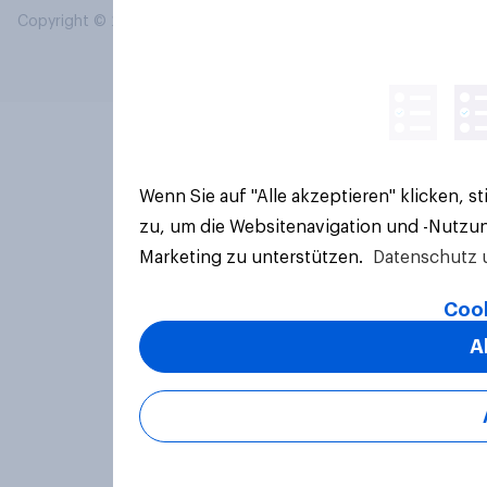
Copyright © 2026 YouGov PLC. Alle Rechte vorbehalten.
Wenn Sie auf "Alle akzeptieren" klicken, 
zu, um die Websitenavigation und -Nutzun
Marketing zu unterstützen.
Datenschutz 
Cook
A