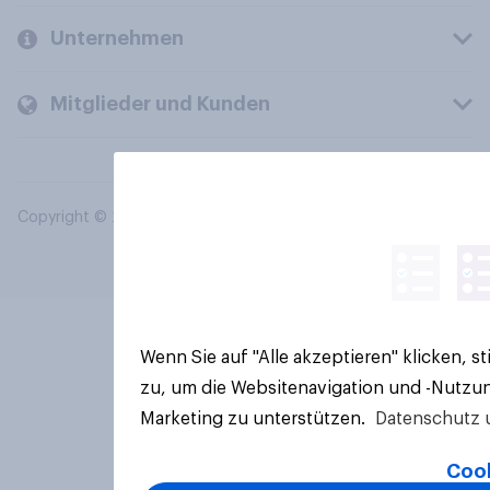
Unternehmen
Mitglieder und Kunden
Copyright © 2026 YouGov PLC. Alle Rechte vorbehalten.
Wenn Sie auf "Alle akzeptieren" klicken, 
zu, um die Websitenavigation und -Nutzun
Marketing zu unterstützen.
Datenschutz 
Cook