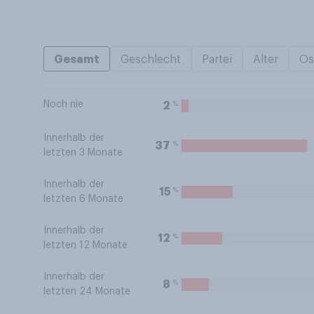
Gesamt
Geschlecht
Partei
Alter
Os
Noch nie
%
2
Innerhalb der
%
37
letzten 3 Monate
Innerhalb der
%
15
letzten 6 Monate
Innerhalb der
%
12
letzten 12 Monate
Innerhalb der
%
8
letzten 24 Monate