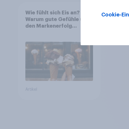
Wie fühlt sich Eis an?
Cookie-Ein
Warum gute Gefühle über
den Markenerfolg
entscheiden
Artikel