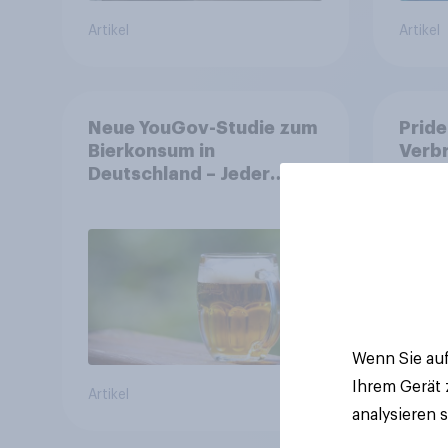
Artikel
Artikel
Neue YouGov-Studie zum
Pride
Bierkonsum in
Verb
Deutschland – Jeder
von M
Vierte trinkt wöchentlich
Symb
alkoholhaltiges Bier,
Alkoholfreies Bier wächst
um über 23 Prozent
Wenn Sie auf
Ihrem Gerät
Artikel
Artikel
analysieren 