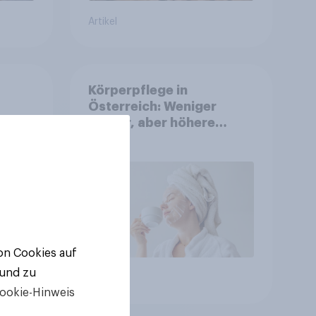
Artikel
Körperpflege in
Österreich: Weniger
Käufer, aber höhere
Ausgaben und intensivere
Nutzung
von Cookies auf
 und zu
Artikel
ookie-Hinweis