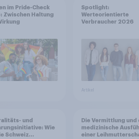
en im Pride-Check
Spotlight:
: Zwischen Haltung
Werteorientierte
Wirkung
Verbraucher 2026
Artikel
alitäts- und
Die Vermittlung und 
rungsinitiative: Wie
medizinische Ausfü
die Schweiz
einer Leihmuttersch