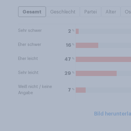
Gesamt
Geschlecht
Partei
Alter
Os
Sehr schwer
%
2
Eher schwer
%
16
Eher leicht
%
47
Sehr leicht
%
29
Weiß nicht / keine
%
7
Angabe
Bild herunterl