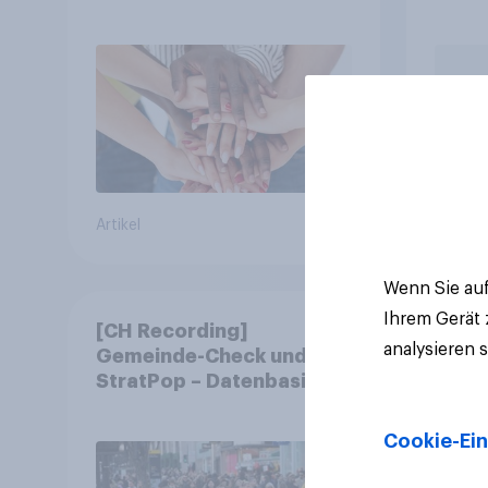
Symbolik
abst
Artikel
Artikel
Wenn Sie auf
Ihrem Gerät
[CH Recording]
analysieren 
Gemeinde-Check und
StratPop – Datenbasierte
Strategien für
Gemeinden
Cookie-Ein