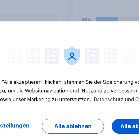
immen?
sind in Deutschland
anders als in einigen
anderen Ländern
38%
verboten. Wie stehe
zu diesem Verbot?
26%
20%
Aktuelle Ergebnisse
 "Alle akzeptieren" klicken, stimmen Sie der Speicherung 
 zu, um die Websitenavigation und -Nutzung zu verbessern
sowie unser Marketing zu unterstützen.
Datenschutz und C
stellungen
Alle ablehnen
Alle a