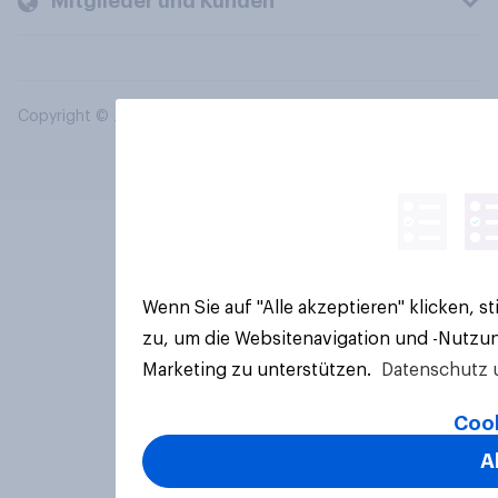
Mitglieder und Kunden
Copyright © 2026 YouGov PLC. Alle Rechte vorbehalten.
Wenn Sie auf "Alle akzeptieren" klicken, 
zu, um die Websitenavigation und -Nutzun
Marketing zu unterstützen.
Datenschutz 
Cook
A