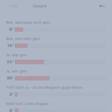
VON:
Nein, überhaupt nicht gern
%
9
Nein, eher nicht gern
%
14
Ja, eher gern
%
32
Ja, sehr gern
%
38
Trifft nicht zu – ich bin allergisch gegen Nüsse
%
3
Weiß nicht / keine Angabe
%
4