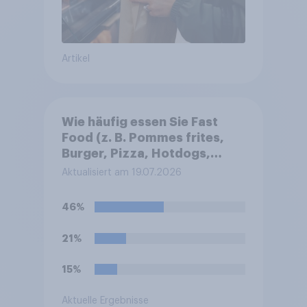
Artikel
Wie häufig essen Sie Fast
Food (z. B. Pommes frites,
Burger, Pizza, Hotdogs,
Chicken Nuggets oder
Aktualisiert am 19.07.2026
Döner)?
46%
21%
15%
Aktuelle Ergebnisse