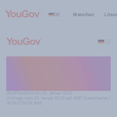
DE
Branchen
Lösu
Essen Sie gerne Schokolade
mit Nüssen, beispielsweise
mit Mandeln oder
Haselnüssen?
Veröffentlicht am 24. Januar 2023
Umfrage vom 24. Januar 2023 auf 4197
Erwachsene /
IN DEUTSCHLAND