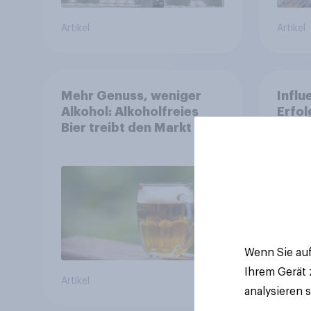
Artikel
Artikel
Mehr Genuss, weniger
Influ
Alkohol: Alkoholfreies
Erfol
Bier treibt den Markt in
Medie
Österreich
Vert
Shop
Wenn Sie auf
Ihrem Gerät
Artikel
Artikel
analysieren 