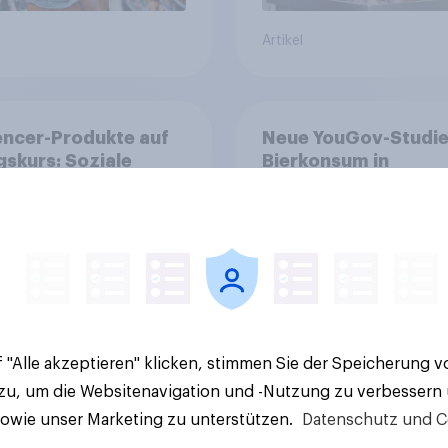
Artikel
encer-Produkte auf
Neue YouGov-Studi
gskurs: Soziale
Bierkonsum in
n als
Deutschland – Jeder
rauenssystem für
Vierte trinkt wöchen
per
alkoholhaltiges Bier,
Alkoholfreies Bier w
um über 23 Prozent
 "Alle akzeptieren" klicken, stimmen Sie der Speicherung 
 zu, um die Websitenavigation und -Nutzung zu verbessern
Artikel
sowie unser Marketing zu unterstützen.
Datenschutz und C