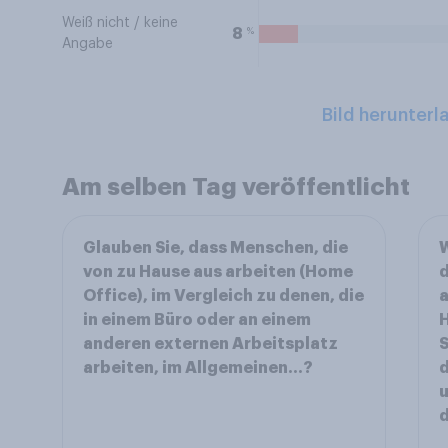
Weiß nicht / keine
%
8
Angabe
Bild herunterl
Am selben Tag veröffentlicht
Glauben Sie, dass Menschen, die
W
von zu Hause aus arbeiten (Home
d
Office), im Vergleich zu denen, die
a
in einem Büro oder an einem
H
anderen externen Arbeitsplatz
S
arbeiten, im Allgemeinen...?
d
u
d