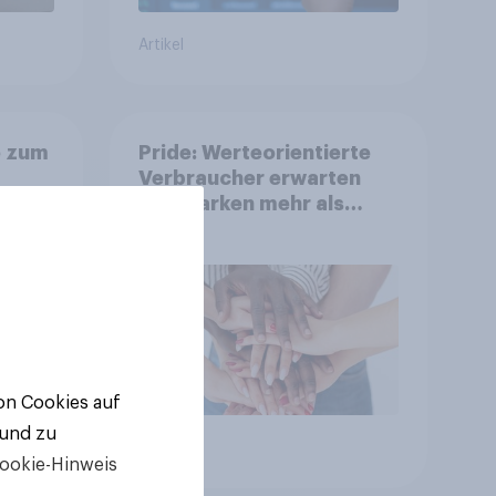
Artikel
e zum
Pride: Werteorientierte
Verbraucher erwarten
von Marken mehr als
tlich
Symbolik
ächst
von Cookies auf
 und zu
Artikel
ookie-Hinweis