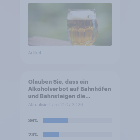
Bier, Alkoholfreies Bier
wächst um über 23 Prozent
Artikel
Glauben Sie, dass ein
Alkoholverbot auf Bahnhöfen
und Bahnsteigen die
Sicherheit an diesen Orten
Aktualisiert am 21.07.2026
erhöht?
36%
23%