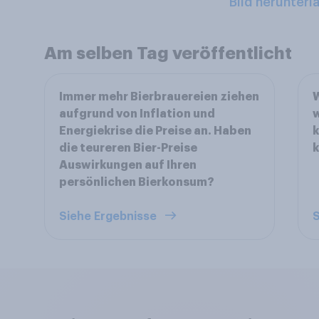
Bild herunterl
Am selben Tag veröffentlicht
Immer mehr Bierbrauereien ziehen
W
aufgrund von Inflation und
w
Energiekrise die Preise an. Haben
k
die teureren Bier-Preise
k
Auswirkungen auf Ihren
persönlichen Bierkonsum?
Siehe Ergebnisse
S