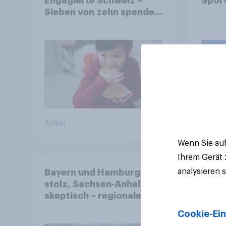
Engagierte Schweiz –
Spor
Sieben von zehn spenden,
fast die Hälfte arbeitet
freiwillig
Artikel
Artikel
Wenn Sie auf
Ihrem Gerät
analysieren 
Bayern und Hamburg
stolz, Sachsen-Anhalt
skeptisch – regionale
Identität im Vergleich +++
Cookie-Ein
Verbundenheit mit