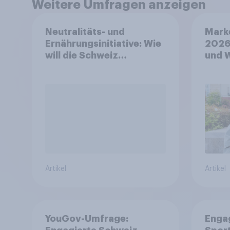
Weitere Umfragen anzeigen
Neutralitäts- und
Mark
Ernährungsinitiative: Wie
2026
will die Schweiz
und 
abstimmen?
Artikel
Artikel
YouGov-Umfrage:
Enga