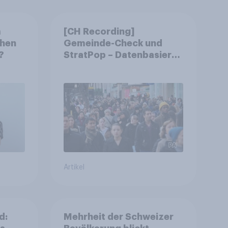
m
[CH Recording]
chen
Gemeinde-Check und
?
StratPop – Datenbasierte
Strategien für
Gemeinden
Artikel
d:
Mehrheit der Schweizer