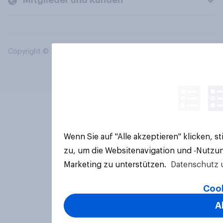
Mitglieder und Kunden
Copyright © 2026 YouGov PLC. Alle Rechte vorbehalten.
Wenn Sie auf "Alle akzeptieren" klicken, 
zu, um die Websitenavigation und -Nutzun
Marketing zu unterstützen.
Datenschutz 
Cook
A