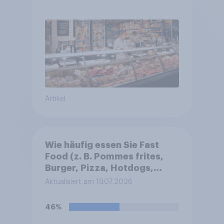
Lebensmitteleinzelhandel
wandelt
Artikel
Wie häufig essen Sie Fast
Food (z. B. Pommes frites,
Burger, Pizza, Hotdogs,
Chicken Nuggets oder
Aktualisiert am 19.07.2026
Döner)?
46%