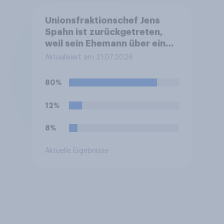
Unionsfraktionschef Jens
Spahn ist zurückgetreten,
weil sein Ehemann über eine
Leihmutterschaft im Ausland
Aktualisiert am 21.07.2026
Vater geworden ist. In
Deutschland ist die
80%
Vermittlung und
medizinische Ausführung der
12%
Leihmutterschaft verboten.
Wie stehen Sie zu dem
8%
Rücktritt?
Aktuelle Ergebnisse