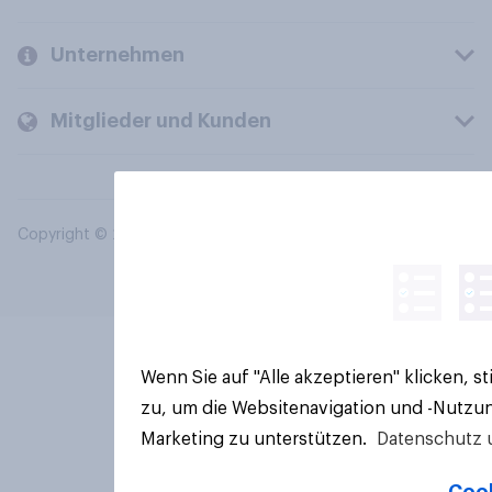
Unternehmen
Mitglieder und Kunden
Copyright © 2026 YouGov PLC. Alle Rechte vorbehalten.
Wenn Sie auf "Alle akzeptieren" klicken, 
zu, um die Websitenavigation und -Nutzun
Marketing zu unterstützen.
Datenschutz 
Cook