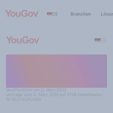
DE
Branchen
Lösu
Ist der Bildschirm des
Smartphones, das Sie derzeit
benutzen, in irgendeiner
Weise gesprungen?
Veröffentlicht am 21. März 2023
Umfrage vom 21. März 2023 auf 3724
Erwachsene /
IN DEUTSCHLAND