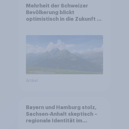
Mehrheit der Schweizer
Bevölkerung blickt
optimistisch in die Zukunft –
Sorgen betreffen vor allem
Gesundheitswesen und
Altersvorsorge
Artikel
Bayern und Hamburg stolz,
Sachsen-Anhalt skeptisch –
regionale Identität im
Vergleich +++ Verbundenheit