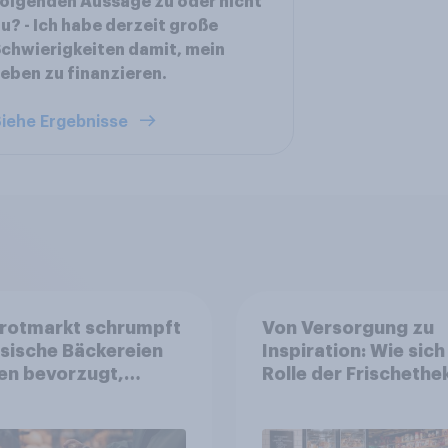
olgenden Aussage zu oder nicht
u? - Ich habe derzeit große
chwierigkeiten damit, mein
eben zu finanzieren.
iehe Ergebnisse
Brotmarkt schrumpft
Von Versorgung zu
ssische Bäckereien
Inspiration: Wie sich
en bevorzugt,
Rolle der Frischethe
uft wird dennoch
Lebensmitteleinzelh
ger bei SB-
wandelt
stationen