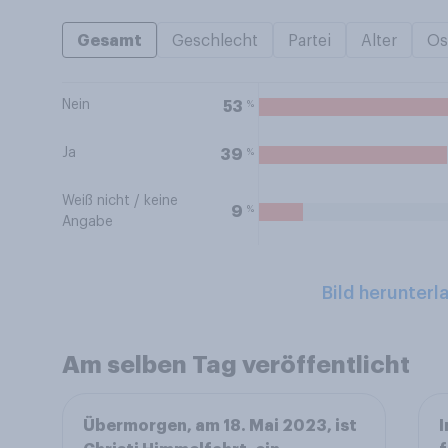
Gesamt
Geschlecht
Partei
Alter
Os
Nein
%
53
Ja
%
39
Weiß nicht / keine
%
9
Angabe
Bild herunterl
Am selben Tag veröffentlicht
Übermorgen, am 18. Mai 2023, ist
I