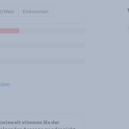
t/West
Einkommen
aden
nwieweit stimmen Sie der