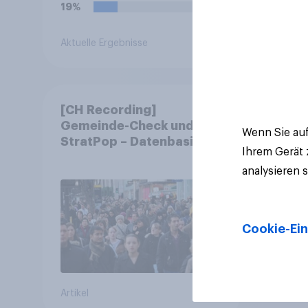
19%
Aktuelle Ergebnisse
Artikel
[CH Recording]
Gemeinde-Check und
Wenn Sie auf
StratPop – Datenbasierte
Ihrem Gerät
Strategien für
analysieren 
Gemeinden
Cookie-Ein
Artikel