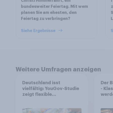
Christi Himmelfahrt, ein
f
bundesweiter Feiertag. Mit wem
z
planen Sie am ehesten, den
S
Feiertag zu verbringen?
L
Siehe Ergebnisse
S
Weitere Umfragen anzeigen
Deutschland isst
Der 
vielfältig: YouGov-Studie
- Kla
zeigt flexible
werd
Ernährungstrends statt
geka
starrer Diäten
häufi
Back