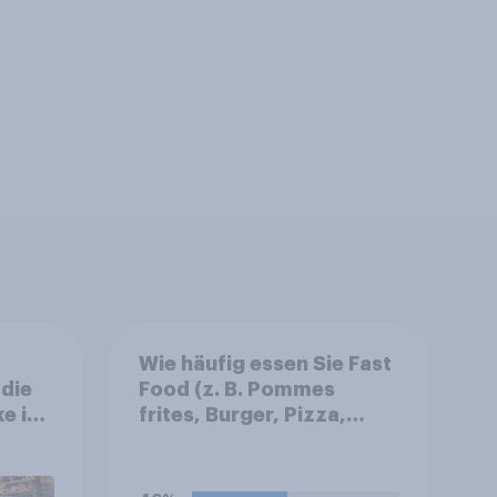
Wie häufig essen Sie Fast
 die
Food (z. B. Pommes
ke im
frites, Burger, Pizza,
andel
Hotdogs, Chicken
Nuggets oder Döner)?