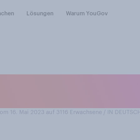
nchen
Lösungen
Warum YouGov
esem Frühjahr scho
gessen?
m 16. Mai 2023 auf 3116
Erwachsene / IN DEUTS