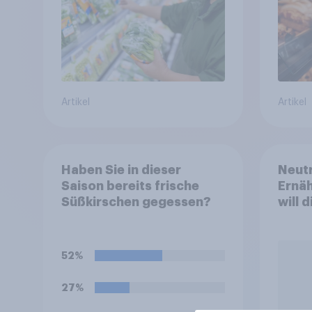
Artikel
Artikel
Haben Sie in dieser
Neutr
Saison bereits frische
Ernäh
Süßkirschen gegessen?
will 
abst
52%
27%