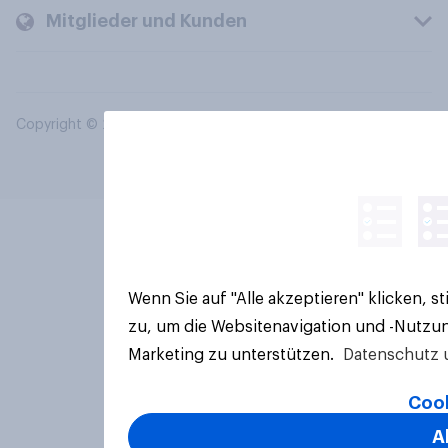
Mitglieder und Kunden
Copyright © 2026 YouGov PLC. Alle Rechte vorbehalten.
Wenn Sie auf "Alle akzeptieren" klicken, 
zu, um die Websitenavigation und -Nutzun
Marketing zu unterstützen.
Datenschutz 
Cook
A