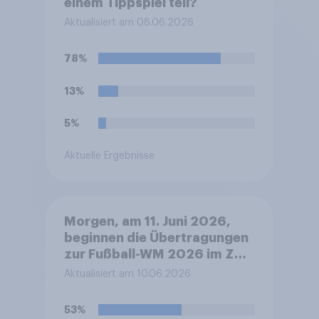
einem Tippspiel teil?
Aktualisiert am 08.06.2026
78%
13%
5%
Aktuelle Ergebnisse
Morgen, am 11. Juni 2026,
beginnen die Übertragungen
zur Fußball-WM 2026 im ZDF
mit der Eröffnungsfeier ab
Aktualisiert am 10.06.2026
ca. 19.30 Uhr deutscher Zeit
und dem anschließenden
53%