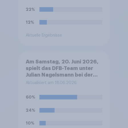
Eröffnungsspiel Mexiko
gegen Südafrika. Werden Sie
22%
die Übertragungen morgen
Abend verfolgen?
12%
Aktuelle Ergebnisse
Am Samstag, 20. Juni 2026,
spielt das DFB-Team unter
Julian Nagelsmann bei der
Fußball-WM sein zweites
Aktualisiert am 18.06.2026
Gruppenspiel gegen die
Elfenbeinküste. Was glauben
60%
Sie, wie das Spiel ausgehen
wird?
24%
10%